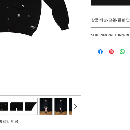
상품 배송/교환/환불 
교환/환불 신
SHIPPING/RETURN/R
니다.
단순 변심으로
SHIPPING
8,000원이 
All internati
상품 택(tag
DDU(Delivery
시에는 상품수
means all ta
불가능합니다
included in t
제품이 표시내
All shipment
등으로 계약내
but there co
일로부터 14
caused by nat
제품 자체에 
incorrect shi
studio@se
RETURN
품질관리부 검
Once your re
하여 교환/환
accepted b
 will issue t
 착용감 제공
교환/반품/환불 불가
customers vi
제품 박스에 