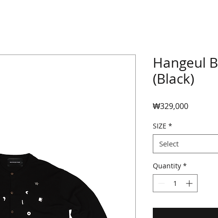
Hangeul B
(Black)
Price
₩329,000
SIZE
*
Select
Quantity
*